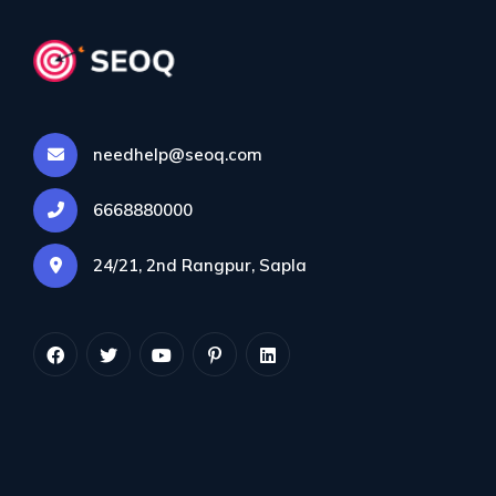
needhelp@seoq.com
6668880000
Mois :
décembre
2023
24/21, 2nd Rangpur, Sapla
The Sauce
>
Blog
>
2023
>
décembre